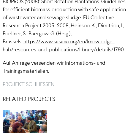
BIOPROS (2008): Short Rotation Plantations. Guidelines
for efficient biomass production with safe application
of wastewater and sewage sludge. EU Collective
Research Project 2005–2008, Heinsoo, K., Dimitriou, I.,
Foellner, S., Buergow, G. (Hrsg.),
Brussels.
https://www.susana.org/en/knowledge-
hub/resources-and-publications/library/details/1790
Auf Anfrage versenden wir Informations- und
Trainingsmaterialien.
PROJEKT SCHLIESSEN
RELATED PROJECTS